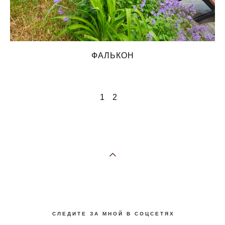
ФАЛЬКОН
1
2
С Л Е Д И Т Е З А М Н О Й В С О Ц С Е Т Я Х