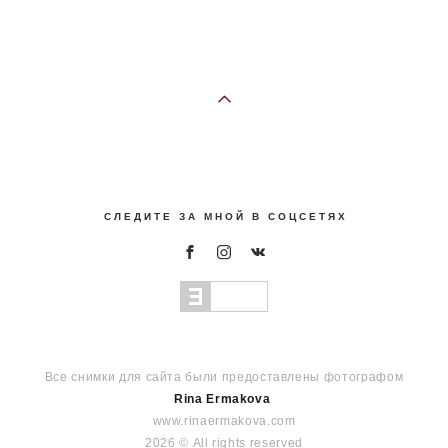
С Л Е Д И Т Е З А М Н О Й В С О Ц С Е Т Я Х
Все снимки для сайта были предоставлены фотографом
Rina Ermakova
www.rinaermakova.com
2026 © All rights reserved