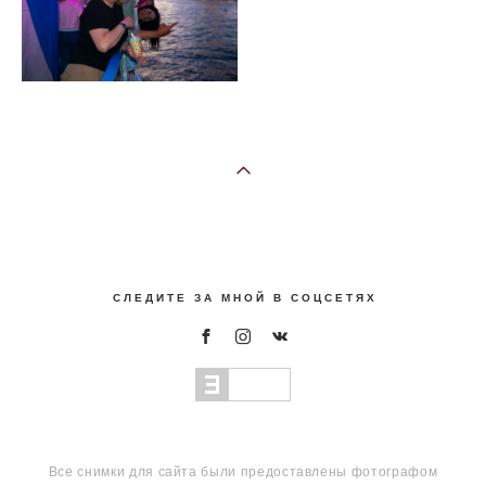
С Л Е Д И Т Е З А М Н О Й В С О Ц С Е Т Я Х
Все снимки для сайта были предоставлены фотографом