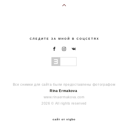
С Л Е Д И Т Е З А М Н О Й В С О Ц С Е Т Я Х
Все снимки для сайта были предоставлены фотографом
Rina Ermakova
www.rinaermakova.com
2026 © All rights reserved
сайт от vigbo