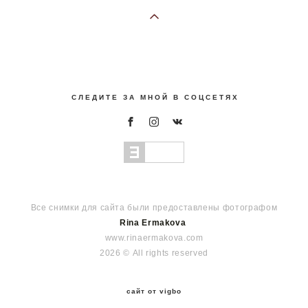
С Л Е Д И Т Е З А М Н О Й В С О Ц С Е Т Я Х
Все снимки для сайта были предоставлены фотографом
Rina Ermakova
www.rinaermakova.com
2026 © All rights reserved
сайт от vigbo