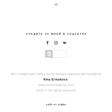
С Л Е Д И Т Е З А М Н О Й В С О Ц С Е Т Я Х
Все снимки для сайта были предоставлены фотографом
Rina Ermakova
www.rinaermakova.com
2026 © All rights reserved
сайт от vigbo