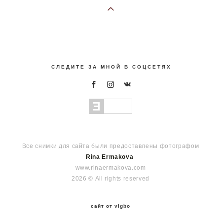
С Л Е Д И Т Е З А М Н О Й В С О Ц С Е Т Я Х
Все снимки для сайта были предоставлены фотографом
Rina Ermakova
www.rinaermakova.com
2026 © All rights reserved
сайт от vigbo